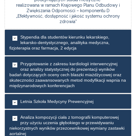
realizowana w ramach Krajowego Planu Odbudowy i
Zwiększania Odporności – komponentu D
„Efektywność, dostępność i jakość systemu ochrony
zdrowia”
Stypendia dla studentów kierunku lekarskiego,
lekarsko-dentystycznego, analityka medyczna,
fizjoterapia oraz farmacja, 2 edycja
Przygotowanie z zakresu kardiologii interwencyjnej
oraz analizy statystycznej do prezentacji wyników
badań dotyczących oceny cech blaszki miażdżycowej oraz
skuteczności zaawansowanych metod modyfikacji wapnia na
międzynarodowych konferencjach
Letnia Szkoła Medycyny Prewencyjnej
Analiza kompozycji ciała z tomografii komputerowej
przy użyciu uczenia głębokiego w przewidywaniu
niekorzystnych wyników przezcewnikowej wymiany zastawki
aortalnej