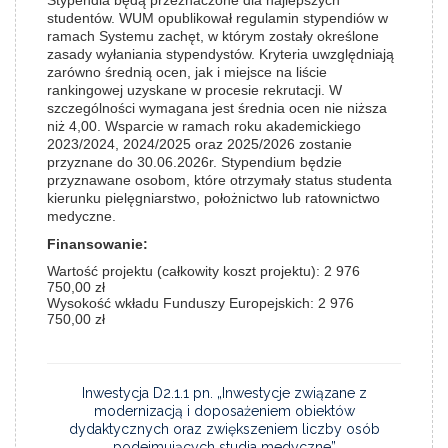
studentów. WUM opublikował regulamin stypendiów w
ramach Systemu zachęt, w którym zostały określone
zasady wyłaniania stypendystów. Kryteria uwzględniają
zarówno średnią ocen, jak i miejsce na liście
rankingowej uzyskane w procesie rekrutacji. W
szczególności wymagana jest średnia ocen nie niższa
niż 4,00. Wsparcie w ramach roku akademickiego
2023/2024, 2024/2025 oraz 2025/2026 zostanie
przyznane do 30.06.2026r. Stypendium będzie
przyznawane osobom, które otrzymały status studenta
kierunku pielęgniarstwo, położnictwo lub ratownictwo
medyczne.
Finansowanie:
Wartość projektu (całkowity koszt projektu):
2 976
750,00 zł
Wysokość wkładu Funduszy Europejskich:
2 976
750,00 zł
Inwestycja D2.1.1 pn. „Inwestycje związane z
modernizacją i doposażeniem obiektów
dydaktycznych oraz zwiększeniem liczby osób
podejmujących studia medyczne”