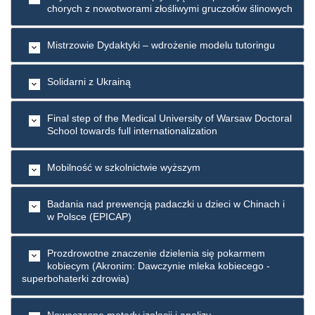
chorych z nowotworami złośliwymi gruczołów ślinowych
Mistrzowie Dydaktyki – wdrożenie modelu tutoringu
Solidarni z Ukrainą
Final step of the Medical University of Warsaw Doctoral
School towards full internationalization
Mobilność w szkolnictwie wyższym
Badania nad prewencją padaczki u dzieci w Chinach i
w Polsce (EPICAP)
Prozdrowotne znaczenie dzielenia się pokarmem
kobiecym (Akronim: Dawczynie mleka kobiecego -
superbohaterki zdrowia)
Nowoczesne metody izolacji i analizy