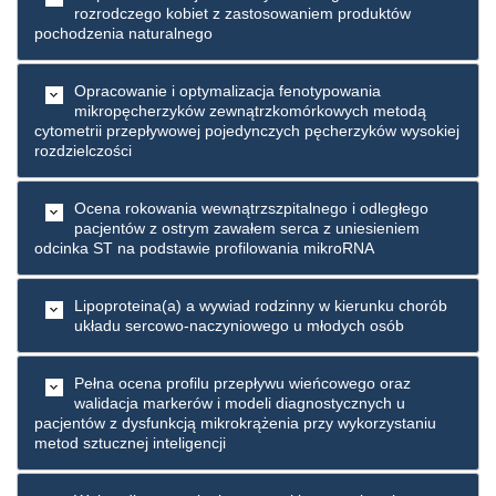
rozrodczego kobiet z zastosowaniem produktów
pochodzenia naturalnego
Opracowanie i optymalizacja fenotypowania
mikropęcherzyków zewnątrzkomórkowych metodą
cytometrii przepływowej pojedynczych pęcherzyków wysokiej
rozdzielczości
Ocena rokowania wewnątrzszpitalnego i odległego
pacjentów z ostrym zawałem serca z uniesieniem
odcinka ST na podstawie profilowania mikroRNA
Lipoproteina(a) a wywiad rodzinny w kierunku chorób
układu sercowo-naczyniowego u młodych osób
Pełna ocena profilu przepływu wieńcowego oraz
walidacja markerów i modeli diagnostycznych u
pacjentów z dysfunkcją mikrokrążenia przy wykorzystaniu
metod sztucznej inteligencji