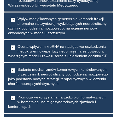
rozbudowa i unowocześnienie bazy dydaktycznej
Warszawskiego Uniwersytetu Medycznego
Wpływ modyfikowanych genetycznie komórek frakcji
stromalno-naczyniowej, wydzielających neurotroficzny
czynnik pochodzenia mózgowego, na gojenie nerwów
obwodowych w modelu szczurzym
Ocena wpływu mikroRNA na następstwa uszkodzenia
niedokrwienno-reperfuzyjnego mięśnia sercowego w
zwierzęcym modelu zawału serca z uniesieniem odcinka ST
Badanie mechanizmów komórkowych kontrolowanych
przez czynnik neurotroficzny pochodzenia mózgowego
jako podstawa nowych strategii terapeutycznych w leczeniu
chorób neuropsychiatrycznych
Promocja wykorzystania narzędzi bioinformatycznych
w hematologii na międzynarodowych zjazdach i
konferencjach