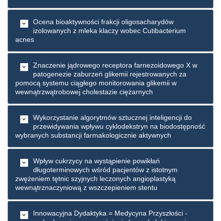
Ocena bioaktywności frakcji oligosacharydów
izolowanych z mleka klaczy wobec Cutibacterium
acnes
Znaczenie jądrowego receptora farnezoidowego X w
patogenezie zaburzeń glikemii rejestrowanych za
pomocą systemu ciągłego monitorowania glikemii w
wewnątrzwątrobowej cholestazie ciężarnych
Wykorzystanie algorytmów sztucznej inteligencji do
przewidywania wpływu cyklodekstryn na biodostępność
wybranych substancji farmakologicznie aktywnych
Wpływ cukrzycy na wystąpienie powikłań
długoterminowych wśród pacjentów z istotnym
zwężeniem tętnic szyjnych leczonych angioplastyką
wewnątrznaczyniową z wszczepieniem stentu
Innowacyjna Dydaktyka = Medycyna Przyszłości -