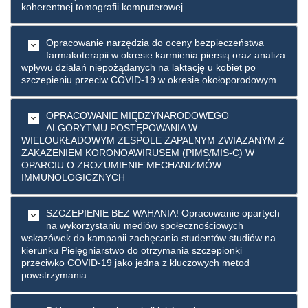
koherentnej tomografii komputerowej
Opracowanie narzędzia do oceny bezpieczeństwa
farmakoterapii w okresie karmienia piersią oraz analiza
wpływu działań niepożądanych na laktację u kobiet po
szczepieniu przeciw COVID-19 w okresie okołoporodowym
OPRACOWANIE MIĘDZYNARODOWEGO
ALGORYTMU POSTĘPOWANIA W
WIELOUKŁADOWYM ZESPOLE ZAPALNYM ZWIĄZANYM Z
ZAKAŻENIEM KORONOAWIRUSEM (PIMS/MIS-C) W
OPARCIU O ZROZUMIENIE MECHANIZMÓW
IMMUNOLOGICZNYCH
SZCZEPIENIE BEZ WAHANIA! Opracowanie opartych
na wykorzystaniu mediów społecznościowych
wskazówek do kampanii zachęcania studentów studiów na
kierunku Pielęgniarstwo do otrzymania szczepionki
przeciwko COVID-19 jako jedna z kluczowych metod
powstrzymania