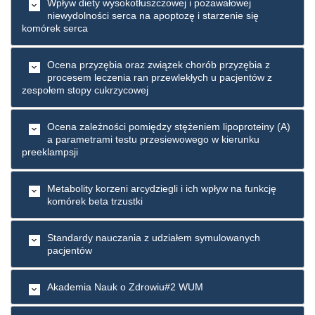
Wpływ diety wysokotłuszczowej i pozawałowej
niewydolności serca na apoptozę i starzenie się
komórek serca
Ocena przyzębia oraz związek chorób przyzębia z
procesem leczenia ran przewlekłych u pacjentów z
zespołem stopy cukrzycowej
Ocena zależności pomiędzy stężeniem lipoproteiny (A)
a parametrami testu przesiewowego w kierunku
preeklampsji
Metabolity korzeni arcydziegli i ich wpływ na funkcję
komórek beta trzustki
Standardy nauczania z udziałem symulowanych
pacjentów
Akademia Nauk o Zdrowiu#2 WUM