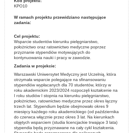
Kod projektu:
KPO10
W ramach projektu przewidziano następujące
zadania:
Cel projektu:
Wsparcie studentów kierunku pielęgniarstwo,
położnictwo oraz ratownictwo medyczne poprzez
przyznanie stypendiów motywujących do
kontynuowania nauki i pracy w zawodzie.
Zadania w projekcie:
Warszawski Uniwersytet Medyczny jest Uczelnią, która
otrzymała wsparcie polegające na sfinansowaniu
stypendiów wypłacanych dla 70 studentów, którzy w
roku akademickim 2023/2024 rozpoczęli kształcenie na
I roku studiów I stopnia na kierunku pielęgniarstwo,
położnictwo, ratownictwo medyczne przez okres łączny
trzech lat. Stypendium będzie obejmowało okres 9
miesięcy każdego roku akademickiego (od października
do czerwca włącznie przez okres 3 lat. Na kierunkach
objętych wsparciem (studia licencjackie trwające 3 lata)
stypendia będą przyznawane na cały cykl kształcenia.
Stypendia będą przeznaczone dla najlepszych