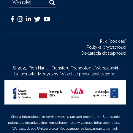
Warszawski
Medical
Warszawski
Warszawski
Warszawski
Uniwersytet
University
Uniwersytet
Uniwersytet
Uniwersytet
Medyczny
of
Medyczny
Medyczny
Medyczny
Pliki "cookies"
-
Warsaw
-
-
-
Polityka prywatności
Facebook
-
LinkedIn
Twitter
Youtube
Deklaracja dostępności
Instagram
© 2022 Pion Nauki i Transferu Technologii, Warszawski
Uniwersytet Medyczny. Wszelkie prawa zastrzeżone.
Strona internetowa zmodyfikowana w ramach projektu pn. Budowanie
potencjału organizacyjno-kompetencyjnego w zakresie internacjonalizacji
Warszawskiego Uniwersytetu Medycznego realizowanego w ramach