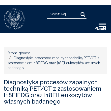
Przejdź
Search
do
Search
treści
PL
EN
Strona główna
Diagnostyka procesów zapalnych techniką PET/CT z
zastosowaniem [18F]FDG oraz [18F]Leukocytów własnych
badanego
Diagnostyka procesów zapalnych
techniką PET/CT z zastosowaniem
[18F]FDG oraz [18F]Leukocytów
własnych badanego