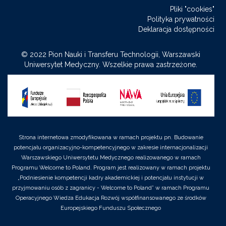
Medyczny
of
Medyczny
Medyczny
Medyczny
Pliki "cookies"
-
Warsaw
-
-
-
Polityka prywatności
Facebook
-
LinkedIn
Twitter
Youtube
Deklaracja dostępności
Instagram
© 2022 Pion Nauki i Transferu Technologii, Warszawski
Uniwersytet Medyczny. Wszelkie prawa zastrzeżone.
Strona internetowa zmodyfikowana w ramach projektu pn. Budowanie
potencjału organizacyjno-kompetencyjnego w zakresie internacjonalizacji
Warszawskiego Uniwersytetu Medycznego realizowanego w ramach
Programu Welcome to Poland. Program jest realizowany w ramach projektu
„Podniesienie kompetencji kadry akademickiej i potencjału instytucji w
przyjmowaniu osób z zagranicy - Welcome to Poland” w ramach Programu
Operacyjnego Wiedza Edukacja Rozwój współfinansowanego ze środków
Europejskiego Funduszu Społecznego