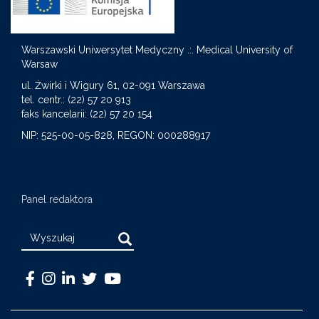
Warszawski Uniwersytet Medyczny .:. Medical University of
Warsaw
S
ul. Żwirki i Wigury 61, 02-091 Warszawa
tel. centr.: (22) 57 20 913
faks kancelarii: (22) 57 20 154
NIP: 525-00-05-828, REGON: 000288917
Panel redaktora
Search
Warszawski
Medical
Warszawski
Warszawski
Warszawski
Uniwersytet
University
Uniwersytet
Uniwersytet
Uniwersytet