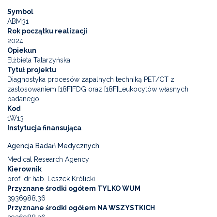
Symbol
ABM31
Rok początku realizacji
2024
Opiekun
Elżbieta Tatarzyńska
Tytuł projektu
Diagnostyka procesów zapalnych techniką PET/CT z
zastosowaniem [18F]FDG oraz [18F]Leukocytów własnych
badanego
Kod
1W13
Instytucja finansująca
Agencja Badań Medycznych
Medical Research Agency
Kierownik
prof. dr hab. Leszek Królicki
Przyznane środki ogółem TYLKO WUM
3936988,36
Przyznane środki ogółem NA WSZYSTKICH