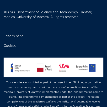
Uniwersytet
University
Uniwersytet
Uniwersytet
Uniwersytet
Medyczny
of
Medyczny
Medyczny
Medyczny
© 2022 Department of Science and Technology Transfer,
-
Warsaw
-
-
-
Medical University of Warsaw. All rights reserved.
Facebook
-
LinkedIn
Twitter
Youtube
Instagram
Editor’s panel
Cookies
This website was modified as part of the project titled “Building organization
and competence potential within the scope of internationalization of the
Medical University of Warsaw” implemented under the Programme Welcome to
Poland. The programme is implemented as part of the project: “Increasing
competencies of the academic staff and the institutions’ potential to receive
people from abroad – Welcome to Poland” under the Operation Programme