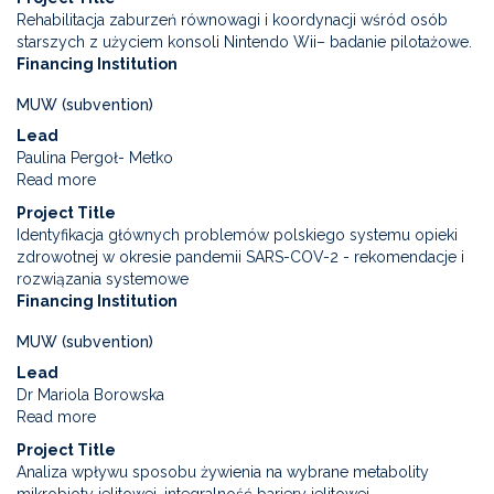
markers
pathogenesis
Rehabilitacja zaburzeń równowagi i koordynacji wśród osób
of
of
starszych z użyciem konsoli Nintendo Wii– badanie pilotażowe.
the
haemophagocytic
Financing Institution
epithelial-
lymphohistiocytosis
mesenchymal
MUW (subvention)
transition
Lead
in
Paulina Pergoł- Metko
colorectal
Read more
about
cancer
Rehabilitation
Project Title
of
Identyfikacja głównych problemów polskiego systemu opieki
balance
zdrowotnej w okresie pandemii SARS-COV-2 - rekomendacje i
and
rozwiązania systemowe
coordination
Financing Institution
disorders
in
MUW (subvention)
elderly
Lead
people
Dr Mariola Borowska
with
Read more
about
the
Identification
use
Project Title
of
of
Analiza wpływu sposobu żywienia na wybrane metabolity
the
Nintendo