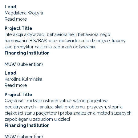
Lead
Magdalena Wojtyra
Read more
about
Emotional
Project Title
control
Interakcja aktywizacji behawioralnej i behawioralnego
and
hamowania (BIS/BAS) oraz doświadczenie dziecięcej traumy
the
jako predyktor nasilenia zaburzeń odżywiania.
risk
Financing Institution
of
post-
MUW (subvention)
traumatic
Lead
stress
Karolina Kulmińska
disorder
Read more
about
and
Interaction
burnout
Project Title
of
in
Częstość i rodzaje ostrych zatruć wśród pacjentów
behavioural
nursing
pediatrycznych - analiza skali problemu, przyczyn, stopnia
activation
staff
ciężkości stanu pacjentów i próba znalezienia metod służących
and
at
zapobieganiu zatruciom u dzieci
behavioural
the
Financing Institution
inhibition
time
(BIS
of
MUW (subvention)