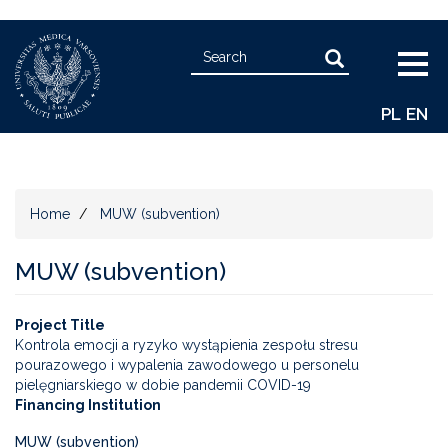
Skip
Search
to
Search
Togg
main
navig
content
PL
EN
Home
MUW (subvention)
MUW (subvention)
Project Title
Kontrola emocji a ryzyko wystąpienia zespołu stresu
pourazowego i wypalenia zawodowego u personelu
pielęgniarskiego w dobie pandemii COVID-19
Financing Institution
MUW (subvention)