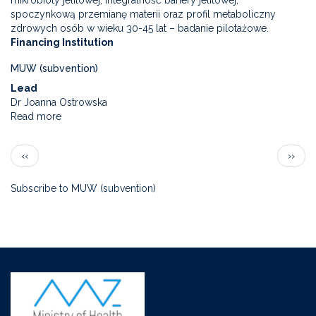
mikrobioty jelitowej, integralność bariery jelitowej,
main
Wii
spoczynkową przemianę materii oraz profil metaboliczny
problems
console
zdrowych osób w wieku 30-45 lat – badanie pilotażowe.
of
–
Financing Institution
the
pilot
Polish
study
MUW (subvention)
healthcare
Lead
system
Dr Joanna Ostrowska
in
Read more
about
the
Analysis
period
of
of
Pagination
Previous
Next
‹‹
››
the
SARS-
page
page
influence
COV-
of
Subscribe to MUW (subvention)
2
the
pandemic
diet
–
on
recommendations
selected
and
metabolites
system
of
solutions
the
intestinal
microbiota,