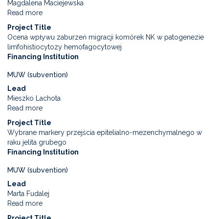
Magdalena Maciejewska
of
of
Read more
about
risk
the
New
factors,
Project Title
patients'
biomarkers
methods,
Ocena wpływu zaburzeń migracji komórek NK w patogenezie
condition
of
and
limfohistiocytozy hemofagocytowej
and
the
reasons
Financing Institution
an
severity
for
attempt
of
suicide
MUW (subvention)
to
peripheral
attempts
find
Lead
microcirculation
by
methods
Mieszko Lachota
disorders
minors
to
Read more
about
in
prevent
Assessment
systemic
Project Title
poisoning
of
scleroderma
Wybrane markery przejścia epitelialno-mezenchymalnego w
in
the
raku jelita grubego
children
impact
Financing Institution
of
NK
MUW (subvention)
cell
Lead
migration
Marta Fudalej
disturbances
Read more
about
in
Selected
the
Project Title