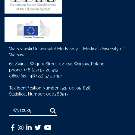
Warszawski Uniwersytet Medyczny .:. Medical University of
Warsaw
S
61 Zwirki i Wigury Street, 02-091 Warsaw, Poland
phone: +48 (22) 57 20 913
office fax: +48 (22) 57 20 154
Tax Identification Number: 525-00-05-828
Statistical Number: 000288917
Search
Warszawski
Medical
Warszawski
Warszawski
Warszawski