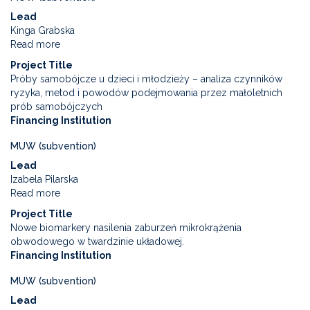
/
the
Lead
BAS)
COVID-
Kinga Grabska
and
19
Read more
about
the
pandemic
Frequency
experience
Project Title
and
of
Próby samobójcze u dzieci i młodzieży – analiza czynników
types
childhood
ryzyka, metod i powodów podejmowania przez małoletnich
of
trauma
prób samobójczych
acute
as
Financing Institution
poisoning
a
among
predictor
MUW (subvention)
pediatric
of
Lead
patients
the
Izabela Pilarska
-
severity
Read more
about
analysis
of
Suicide
of
Project Title
eating
attempts
the
Nowe biomarkery nasilenia zaburzeń mikrokrążenia
disorders
in
scale
obwodowego w twardzinie układowej.
children
of
Financing Institution
and
the
adolescents
problem,
MUW (subvention)
–
causes,
Lead
analysis
severity