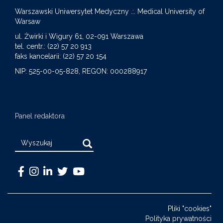
Warszawski Uniwersytet Medyczny .:. Medical University of
Warsaw
S
ul. Żwirki i Wigury 61, 02-091 Warszawa
tel. centr.: (22) 57 20 913
faks kancelarii: (22) 57 20 154
NIP: 525-00-05-828, REGON: 000288917
Panel redaktora
Search
Warszawski
Medical
Warszawski
Warszawski
Warszawski
Uniwersytet
University
Uniwersytet
Uniwersytet
Uniwersytet
Medyczny
of
Medyczny
Medyczny
Medyczny
Pliki "cookies"
-
Warsaw
-
-
-
Polityka prywatności