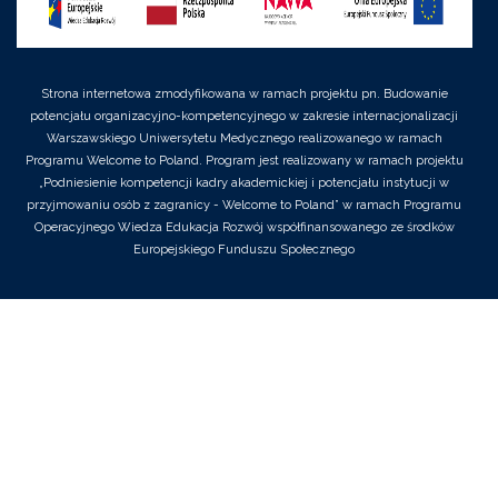
Strona internetowa zmodyfikowana w ramach projektu pn. Budowanie
potencjału organizacyjno-kompetencyjnego w zakresie internacjonalizacji
Warszawskiego Uniwersytetu Medycznego realizowanego w ramach
Programu Welcome to Poland. Program jest realizowany w ramach projektu
„Podniesienie kompetencji kadry akademickiej i potencjału instytucji w
przyjmowaniu osób z zagranicy - Welcome to Poland” w ramach Programu
Operacyjnego Wiedza Edukacja Rozwój współfinansowanego ze środków
Europejskiego Funduszu Społecznego