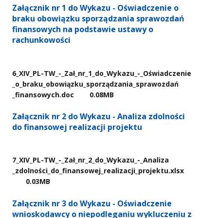
Załącznik nr 1 do Wykazu - Oświadczenie o
braku obowiązku sporządzania sprawozdań
finansowych na podstawie ustawy o
rachunkowości
6​_XIV​_PL-TW​_-​_Zał​_nr​_1​_do​_Wykazu​_-​_Oświadczenie​
_o​_braku​_obowiązku​_sporządzania​_sprawozdań​
_finansowych.doc
0.08MB
Załącznik nr 2 do Wykazu - Analiza zdolności
do finansowej realizacji projektu
7​_XIV​_PL-TW​_-​_Zał​_nr​_2​_do​_Wykazu​_-​_Analiza​
_zdolności​_do​_finansowej​_realizacji​_projektu.xlsx
0.03MB
Załącznik nr 3 do Wykazu - Oświadczenie
wnioskodawcy o niepodleganiu wykluczeniu z