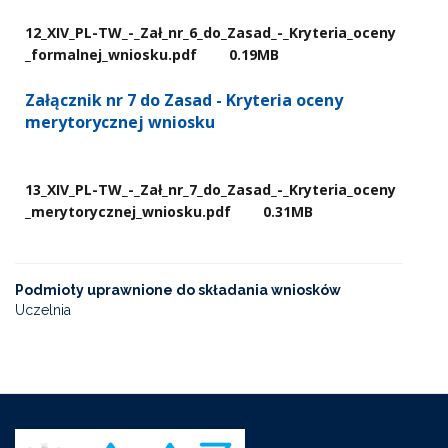
12​_XIV​_PL-TW​_-​_Zał​_nr​_6​_do​_Zasad​_-​_Kryteria​_oceny​
_formalnej​_wniosku.pdf
0.19MB
Załącznik nr 7 do Zasad - Kryteria oceny
merytorycznej wniosku
13​_XIV​_PL-TW​_-​_Zał​_nr​_7​_do​_Zasad​_-​_Kryteria​_oceny​
_merytorycznej​_wniosku.pdf
0.31MB
Podmioty uprawnione do składania wniosków
Uczelnia