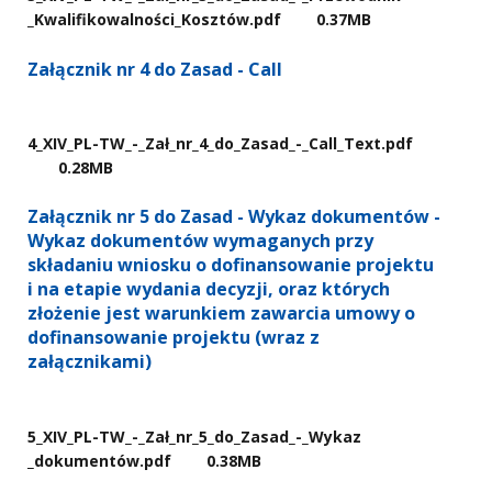
_Kwalifikowalności​_Kosztów.pdf
0.37MB
Załącznik nr 4 do Zasad - Call
4​_XIV​_PL-TW​_-​_Zał​_nr​_4​_do​_Zasad​_-​_Call​_Text.pdf
0.28MB
Załącznik nr 5 do Zasad - Wykaz dokumentów -
Wykaz dokumentów wymaganych przy
składaniu wniosku o dofinansowanie projektu
i na etapie wydania decyzji, oraz których
złożenie jest warunkiem zawarcia umowy o
dofinansowanie projektu (wraz z
załącznikami)
5​_XIV​_PL-TW​_-​_Zał​_nr​_5​_do​_Zasad​_-​_Wykaz​
_dokumentów.pdf
0.38MB