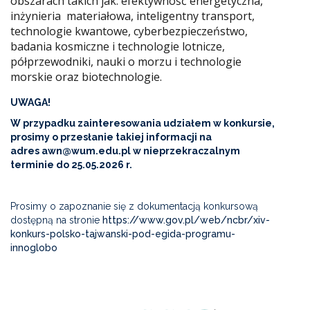
obszarach takich jak: efektywność energetyczna,
inżynieria materiałowa, inteligentny transport,
technologie kwantowe, cyberbezpieczeństwo,
badania kosmiczne i technologie lotnicze,
półprzewodniki, nauki o morzu i technologie
morskie oraz biotechnologie.
UWAGA!
W przypadku zainteresowania udziałem w konkursie,
prosimy o przesłanie takiej informacji na
adres
awn@wum.edu.pl
w nieprzekraczalnym
terminie do 25.05.2026 r.
Prosimy o zapoznanie się z dokumentacją konkursową
dostępną na stronie
https://www.gov.pl/web/ncbr/xiv-
konkurs-polsko-tajwanski-pod-egida-programu-
innoglobo