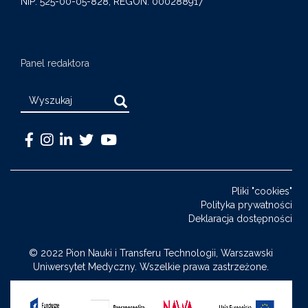
NIP: 525-00-05-828, REGON: 000288917
Panel redaktora
Search
Warszawski
Medical
Warszawski
Warszawski
Warszawski
Uniwersytet
University
Uniwersytet
Uniwersytet
Uniwersytet
Medyczny
of
Medyczny
Medyczny
Medyczny
Pliki "cookies"
-
Warsaw
-
-
-
Polityka prywatności
Facebook
-
LinkedIn
Twitter
Youtube
Deklaracja dostępności
Instagram
© 2022 Pion Nauki i Transferu Technologii, Warszawski
Uniwersytet Medyczny. Wszelkie prawa zastrzeżone.