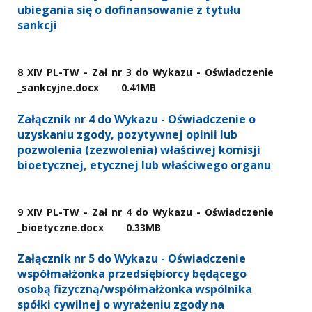
ubiegania się o dofinansowanie z tytułu
sankcji
8​_XIV​_PL-TW​_-​_Zał​_nr​_3​_do​_Wykazu​_-​_Oświadczenie​
_sankcyjne.docx
0.41MB
Załącznik nr 4 do Wykazu - Oświadczenie o
uzyskaniu zgody, pozytywnej opinii lub
pozwolenia (zezwolenia) właściwej komisji
bioetycznej, etycznej lub właściwego organu
9​_XIV​_PL-TW​_-​_Zał​_nr​_4​_do​_Wykazu​_-​_Oświadczenie​
_bioetyczne.docx
0.33MB
Załącznik nr 5 do Wykazu - Oświadczenie
współmałżonka przedsiębiorcy będącego
osobą fizyczną/współmałżonka wspólnika
spółki cywilnej o wyrażeniu zgody na