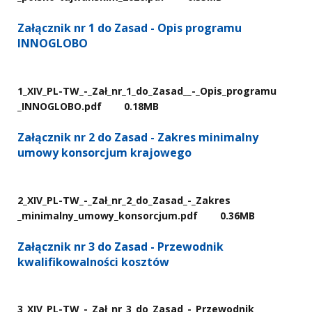
Załącznik nr 1 do Zasad - Opis programu
INNOGLOBO
1​_XIV​_PL-TW​_-​_Zał​_nr​_1​_do​_Zasad​_​_-​_Opis​_programu​
_INNOGLOBO.pdf
0.18MB
Załącznik nr 2 do Zasad - Zakres minimalny
umowy konsorcjum krajowego
2​_XIV​_PL-TW​_-​_Zał​_nr​_2​_do​_Zasad​_-​_Zakres​
_minimalny​_umowy​_konsorcjum.pdf
0.36MB
Załącznik nr 3 do Zasad - Przewodnik
kwalifikowalności kosztów
3​_XIV​_PL-TW​_-​_Zał​_nr​_3​_do​_Zasad​_-​_Przewodnik​