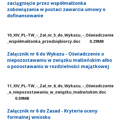
zaciągnięcie przez współmałżonka
zobowiązania w postaci zawarcia umowy o
dofinansowanie
10​_XIV​_PL-TW​_-​_Zał​_nr​_5​_do​_Wykazu​_-​_Oświadczenie​
_współmałżonka​_przedsiębiorcy.doc
0.29MB
Załącznik nr 6 do Wykazu - Oświadczenie o
niepozostawaniu w związku małżeńskim albo
o pozostawaniu w rozdzielności majątkowej
11​_XIV​_PL-TW​_-​_Zał​_nr​_6​_do​_Wykazu​_-​_Oświadczenie​
_o​_niepozostawaniu​_w​_związku​_małżeńskim.doc
0.09MB
Załącznik nr 6 do Zasad - Kryteria oceny
formalnej wniosku