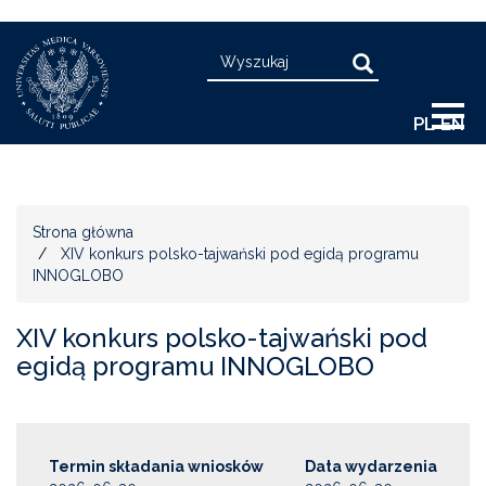
Przejdź
Search
do
Search
treści
PL
EN
Strona główna
XIV konkurs polsko-tajwański pod egidą programu
INNOGLOBO
XIV konkurs polsko-tajwański pod
egidą programu INNOGLOBO
Termin składania wniosków
Data wydarzenia