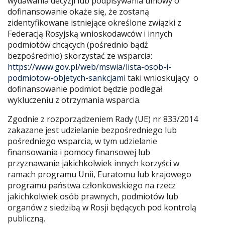
wydawania decyzji lub podpisywania umowy o
dofinansowanie okaże się, że zostaną
zidentyfikowane istniejące określone związki z
Federacją Rosyjską wnioskodawców i innych
podmiotów chcących (pośrednio bądź
bezpośrednio) skorzystać ze wsparcia:
https://www.gov.pl/web/mswia/lista-osob-i-
podmiotow-objetych-sankcjami
taki wnioskujący o
dofinansowanie podmiot będzie podlegał
wykluczeniu z otrzymania wsparcia.
Zgodnie z rozporządzeniem Rady (UE) nr 833/2014
zakazane jest udzielanie bezpośredniego lub
pośredniego wsparcia, w tym udzielanie
finansowania i pomocy finansowej lub
przyznawanie jakichkolwiek innych korzyści w
ramach programu Unii, Euratomu lub krajowego
programu państwa członkowskiego na rzecz
jakichkolwiek osób prawnych, podmiotów lub
organów z siedzibą w Rosji będących pod kontrolą
publiczną.