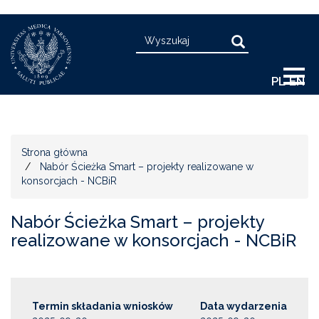
Przejdź
Search
do
Search
treści
PL
EN
Strona główna
Nabór Ścieżka Smart – projekty realizowane w
konsorcjach - NCBiR
Nabór Ścieżka Smart – projekty
realizowane w konsorcjach - NCBiR
Termin składania wniosków
Data wydarzenia