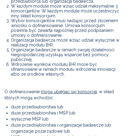
przedsiębiorca lub organizacja badawcza.
W każdym module może wziąć udział maksymalnie 3
konsorcjantów. W każdym module może uczestniczyć
inny skład konsorcjum.
Wybór konsorcjantów musi nastąpić przed złożeniem
wniosku o dofinansowanie. Umowa konsorcjum
powinna być zawarta najpóźniej przed podpisaniem
umowy o dofinansowanie.
Organizacja badawcza może wziąć udział wyłącznie w
realizacji modułu B+R.
Organizacje badawcze w ramach swojej działalności
niegospodarczej uzyskują wsparcie bez pomocy
publicznej.
Wdrożenie wyników modułu B+R może być
sfinansowane w ramach modułu wdrożenia innowacji
albo ze środków własnych.
O dofinansowanie
mogą ubiegać się konsorcja
, w skład
których mogą wchodzić:
duże przedsiębiorstwa lub
duże przedsiębiorstwa i MŚP lub
wyłącznie MŚP lub
duże przedsiębiorstwa i organizacje badawcze lub
organizacje pozarządowe lub