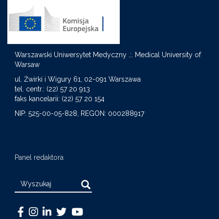
Warszawski Uniwersytet Medyczny .:. Medical University of
Warsaw
S
ul. Żwirki i Wigury 61, 02-091 Warszawa
tel. centr.: (22) 57 20 913
faks kancelarii: (22) 57 20 154
NIP: 525-00-05-828, REGON: 000288917
Panel redaktora
Search
Warszawski
Medical
Warszawski
Warszawski
Warszawski