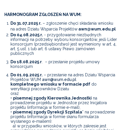
HARMONOGRAM ZGŁOSZEŃ NA WUM:
Do 31.07.2025 r.
– zgłoszenie chęci składania wniosku
na adres Działu Wsparcia Projektów
awn@wum.edu.pl
Do 04.08.2025 r.
- przygotowanie niezbędnych
informacji na potrzeby wyboru konsorcjantów, jeśli Lider
konsorcjum (przedsiębiorstwo) jest wymieniony w art. 4,
art. 5 ust. 1 lub art. 6 ustawy Prawo zamówień
publicznych
Do 18.08.2025 r
. – przesłanie projektu umowy
konsorcjum
Do 01.09.2025 r.
– przesłanie na adres Działu Wsparcia
Projektów WUM
awn@wum.edu.pl
kompletnego
wniosku w formacie pdf
do
weryfikacji pracowników Działu
oraz
•
pisemnej zgody Kierownika Jednostki
na
prowadzenie projektu w Jednostce przez Inicjatora
projektu (informacja w formie e-mail),
•
pisemnej zgody Dyrekcji Szpitala
* na prowadzenie
projektu (informacja w formie skanu formularza
wysłanego e-mailem):
a) w przypadku wniosków, w których zakresie jest