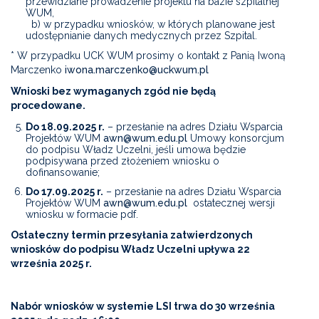
przewidziane prowadzenie projektu na bazie szpitalnej
WUM,
b) w przypadku wniosków, w których planowane jest
udostępnianie danych medycznych przez Szpital.
* W przypadku UCK WUM prosimy o kontakt z Panią Iwoną
Marczenko
iwona.marczenko@uckwum.pl
Wnioski bez wymaganych zgód nie będą
procedowane.
Do 18.09.2025 r.
– przesłanie na adres Działu Wsparcia
Projektów WUM
awn@wum.edu.pl
Umowy konsorcjum
do podpisu Władz Uczelni, jeśli umowa będzie
podpisywana przed złożeniem wniosku o
dofinansowanie;
Do 17.09.2025 r.
– przesłanie na adres Działu Wsparcia
Projektów WUM
awn@wum.edu.pl
ostatecznej wersji
wniosku w formacie pdf.
Ostateczny termin przesyłania zatwierdzonych
wniosków do podpisu Władz Uczelni upływa 22
września 2025 r.
Nabór wniosków w systemie LSI trwa do 30 września