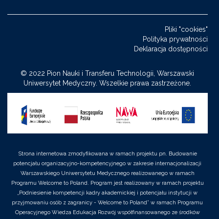
Uniwersytet
University
Uniwersytet
Uniwersytet
Uniwersytet
Medyczny
of
Medyczny
Medyczny
Medyczny
Pliki "cookies"
-
Warsaw
-
-
-
Polityka prywatności
Facebook
-
LinkedIn
Twitter
Youtube
Deklaracja dostępności
Instagram
© 2022 Pion Nauki i Transferu Technologii, Warszawski
Uniwersytet Medyczny. Wszelkie prawa zastrzeżone.
Strona internetowa zmodyfikowana w ramach projektu pn. Budowanie
potencjału organizacyjno-kompetencyjnego w zakresie internacjonalizacji
Warszawskiego Uniwersytetu Medycznego realizowanego w ramach
Programu Welcome to Poland. Program jest realizowany w ramach projektu
„Podniesienie kompetencji kadry akademickiej i potencjału instytucji w
przyjmowaniu osób z zagranicy - Welcome to Poland” w ramach Programu
Operacyjnego Wiedza Edukacja Rozwój współfinansowanego ze środków