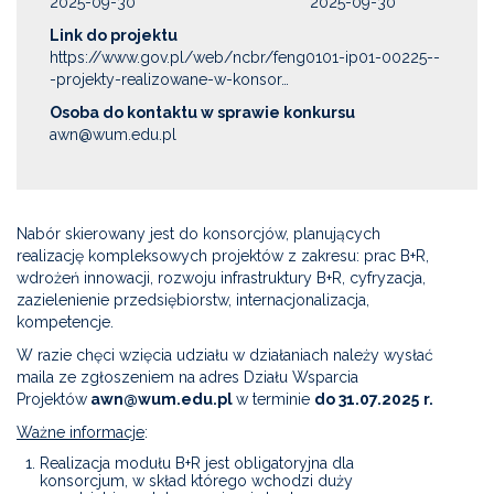
2025-09-30
2025-09-30
Link do projektu
https://www.gov.pl/web/ncbr/feng0101-ip01-00225--
-projekty-realizowane-w-konsor…
Osoba do kontaktu w sprawie konkursu
awn@wum.edu.pl
Nabór skierowany jest do konsorcjów, planujących
realizację kompleksowych projektów z zakresu: prac B+R,
wdrożeń innowacji, rozwoju infrastruktury B+R, cyfryzacja,
zazielenienie przedsiębiorstw, internacjonalizacja,
kompetencje.
W razie chęci wzięcia udziału w działaniach należy wysłać
maila ze zgłoszeniem na adres Działu Wsparcia
Projektów
awn@wum.edu.pl
w terminie
do 31.07.2025
r.
Ważne informacje
:
Realizacja modułu B+R jest obligatoryjna dla
konsorcjum, w skład którego wchodzi duży