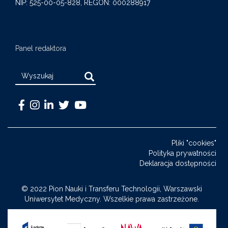
NIP: 525-00-05-828, REGON: 000288917
Panel redaktora
Search
Warszawski
Medical
Warszawski
Warszawski
Warszawski
Uniwersytet
University
Uniwersytet
Uniwersytet
Uniwersytet
Medyczny
of
Medyczny
Medyczny
Medyczny
Pliki "cookies"
-
Warsaw
-
-
-
Polityka prywatności
Facebook
-
LinkedIn
Twitter
Youtube
Deklaracja dostępności
Instagram
© 2022 Pion Nauki i Transferu Technologii, Warszawski
Uniwersytet Medyczny. Wszelkie prawa zastrzeżone.